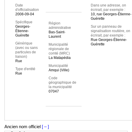
Date
Dans une adresse, on
d'officialisation
écrirait, par exemple :
2008-09-04
10, rue Georges-Étienne-
Guérette
Spécifique
Région
Georges-
Sur un panneau de
administrative
Étienne-
signalisation routière, on
Bas-Saint-
Guérette
écrirait, par exemple :
Laurent
Rue Georges-Étienne-
Générique
Guérette
Municipalité
(avec ou sans
régionale de
particules de
comté (MRC)
liaison)
La Matapédia
Rue
Municipalité
Type d'entité
Amqui (Ville)
Rue
Code
géographique de
la municipalité
07047
Ancien nom officiel
[ – ]