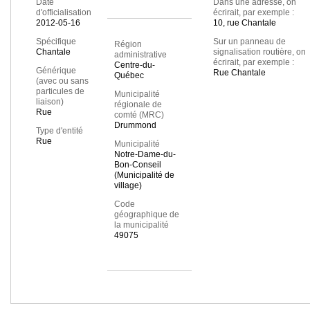
Date
Dans une adresse, on
d'officialisation
écrirait, par exemple :
2012-05-16
10, rue Chantale
Spécifique
Sur un panneau de
Région
Chantale
signalisation routière, on
administrative
écrirait, par exemple :
Centre-du-
Générique
Rue Chantale
Québec
(avec ou sans
particules de
Municipalité
liaison)
régionale de
Rue
comté (MRC)
Drummond
Type d'entité
Rue
Municipalité
Notre-Dame-du-
Bon-Conseil
(Municipalité de
village)
Code
géographique de
la municipalité
49075