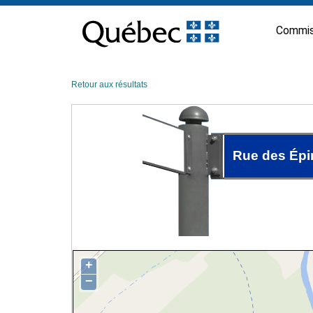
Passer
au
Commis
contenu
Retour aux résultats
Rue des Épi
+
−