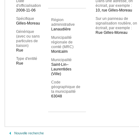
Date
Dans une adresse, on
d'officialisation
écrirait, par exemple :
2008-11-06
10, rue Gilles-Moreau
Spécifique
Sur un panneau de
Région
Gilles-Moreau
signalisation routière, on
administrative
écrirait, par exemple :
Lanaudière
Générique
Rue Gilles-Moreau
(avec ou sans
Municipalité
particules de
régionale de
liaison)
comté (MRC)
Rue
Montcalm
Type d'entité
Municipalité
Rue
Saint-Lin–
Laurentides
(Ville)
Code
géographique de
la municipalité
63048
Nouvelle recherche