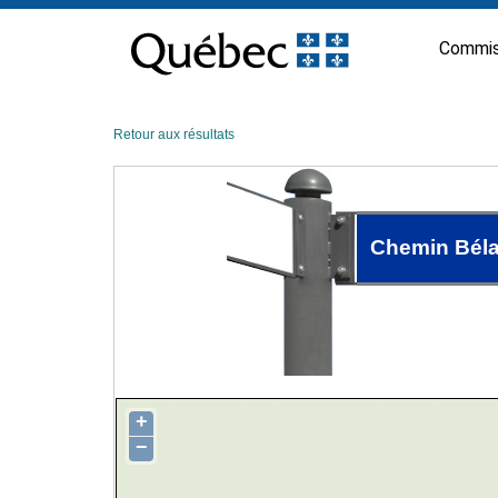
Passer
au
Commis
contenu
Retour aux résultats
Chemin Bél
+
−