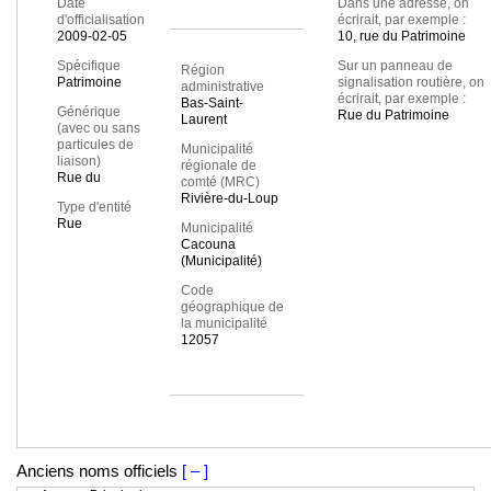
Date
Dans une adresse, on
d'officialisation
écrirait, par exemple :
2009-02-05
10, rue du Patrimoine
Spécifique
Sur un panneau de
Région
Patrimoine
signalisation routière, on
administrative
écrirait, par exemple :
Bas-Saint-
Générique
Rue du Patrimoine
Laurent
(avec ou sans
particules de
Municipalité
liaison)
régionale de
Rue du
comté (MRC)
Rivière-du-Loup
Type d'entité
Rue
Municipalité
Cacouna
(Municipalité)
Code
géographique de
la municipalité
12057
Anciens noms officiels
[ – ]