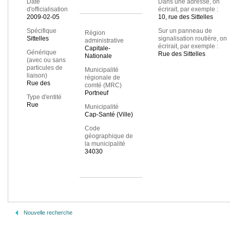
Date
Dans une adresse, on
d'officialisation
écrirait, par exemple :
2009-02-05
10, rue des Sittelles
Spécifique
Sur un panneau de
Région
Sittelles
signalisation routière, on
administrative
écrirait, par exemple :
Capitale-
Générique
Rue des Sittelles
Nationale
(avec ou sans
particules de
Municipalité
liaison)
régionale de
Rue des
comté (MRC)
Portneuf
Type d'entité
Rue
Municipalité
Cap-Santé (Ville)
Code
géographique de
la municipalité
34030
Nouvelle recherche