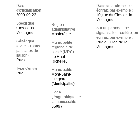
Date
Dans une adresse, on
d'officialisation
écrirait, par exemple :
2009-09-22
10, rue du Clos-de-la-
Montagne
Spécifique
Région
Clos-de-la-
Sur un panneau de
administrative
Montagne
signalisation routière, on
Montérégie
écrirait, par exemple :
Générique
Rue du Clos-de-la-
Municipalité
(avec ou sans
Montagne
régionale de
particules de
comté (MRC)
liaison)
Le Haut-
Rue du
Richelieu
Type d'entité
Municipalité
Rue
Mont-Saint-
Grégoire
(Municipalité)
Code
géographique de
la municipalité
56097