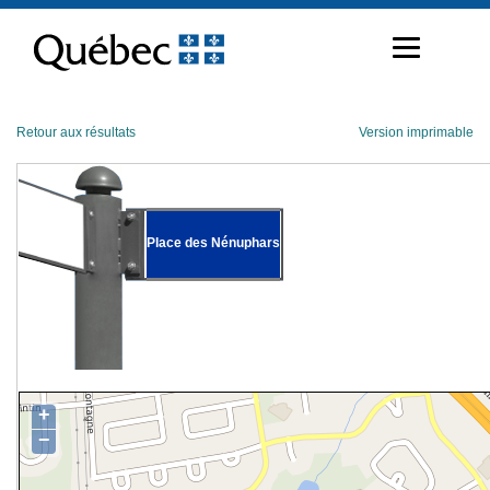
Passer
au
contenu
Retour aux résultats
Version imprimable
Place des Nénuphars
+
−