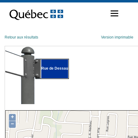
Passer
au
contenu
Retour aux résultats
Version imprimable
Rue de Dessau
+
−