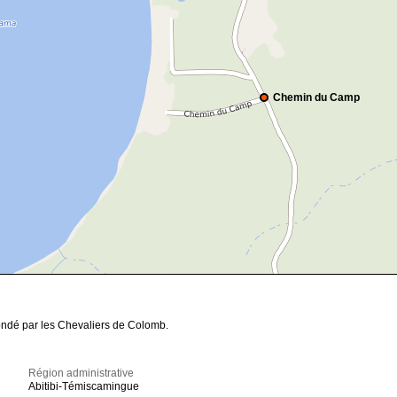
Chemin du Camp
fondé par les Chevaliers de Colomb.
Région administrative
Abitibi-Témiscamingue