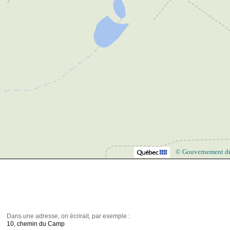
© Gouvernement d
Dans une adresse, on écrirait, par exemple :
10, chemin du Camp