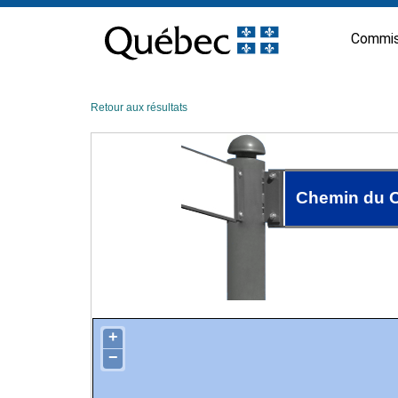
Passer
au
Commis
contenu
Retour aux résultats
Chemin du 
+
−