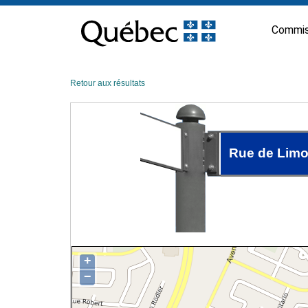
Passer
au
Commis
contenu
Retour aux résultats
Rue de Lim
+
−