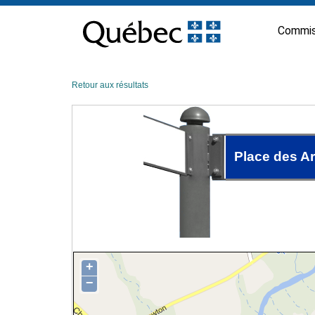
Passer
au
Commis
contenu
Retour aux résultats
Place des A
+
−