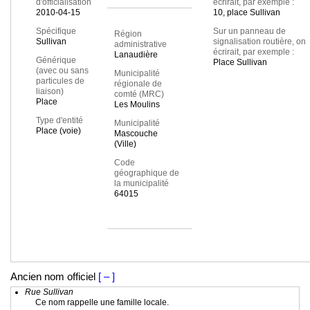
d'officialisation
écrirait, par exemple :
2010-04-15
10, place Sullivan
Spécifique
Sur un panneau de
Région
Sullivan
signalisation routière, on
administrative
écrirait, par exemple :
Lanaudière
Générique
Place Sullivan
(avec ou sans
Municipalité
particules de
régionale de
liaison)
comté (MRC)
Place
Les Moulins
Type d'entité
Municipalité
Place (voie)
Mascouche
(Ville)
Code
géographique de
la municipalité
64015
Ancien nom officiel
[ – ]
Rue Sullivan
Ce nom rappelle une famille locale.