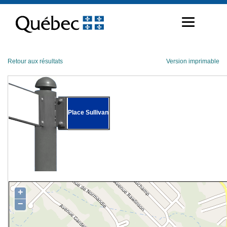
Passer
au
contenu
Retour aux résultats
Version imprimable
Place Sullivan
+
−