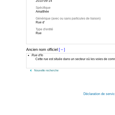
2010-09-14
Spécifique
Amalthée
Générique (avec ou sans particules de liaison)
Rue d'
Type d'entité
Rue
Ancien nom officiel
[ – ]
Rue d'Io
Cette rue est située dans un secteur où les voies de comm
Nouvelle recherche
Déclaration de servi