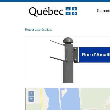
Passer
au
Commis
contenu
Retour aux résultats
Rue d'Amalt
+
−