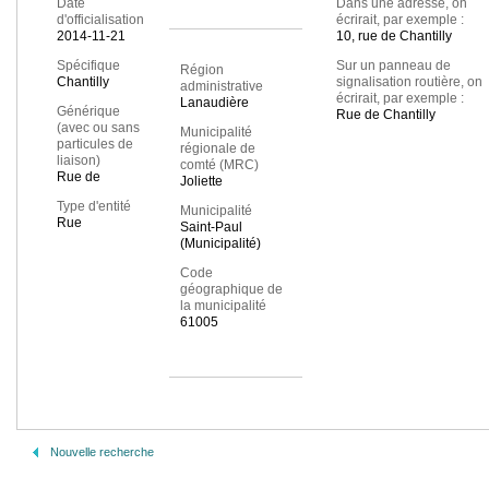
Date
Dans une adresse, on
d'officialisation
écrirait, par exemple :
2014-11-21
10, rue de Chantilly
Spécifique
Sur un panneau de
Région
Chantilly
signalisation routière, on
administrative
écrirait, par exemple :
Lanaudière
Générique
Rue de Chantilly
(avec ou sans
Municipalité
particules de
régionale de
liaison)
comté (MRC)
Rue de
Joliette
Type d'entité
Municipalité
Rue
Saint-Paul
(Municipalité)
Code
géographique de
la municipalité
61005
Nouvelle recherche