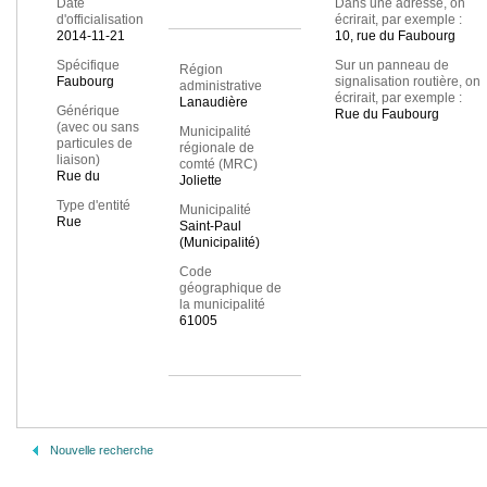
Date
Dans une adresse, on
d'officialisation
écrirait, par exemple :
2014-11-21
10, rue du Faubourg
Spécifique
Sur un panneau de
Région
Faubourg
signalisation routière, on
administrative
écrirait, par exemple :
Lanaudière
Générique
Rue du Faubourg
(avec ou sans
Municipalité
particules de
régionale de
liaison)
comté (MRC)
Rue du
Joliette
Type d'entité
Municipalité
Rue
Saint-Paul
(Municipalité)
Code
géographique de
la municipalité
61005
Nouvelle recherche