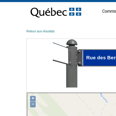
Passer
au
Commis
contenu
Retour aux résultats
Rue des Be
+
−