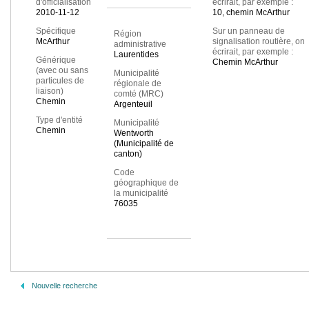
d'officialisation
écrirait, par exemple :
2010-11-12
10, chemin McArthur
Spécifique
Sur un panneau de
Région
McArthur
signalisation routière, on
administrative
écrirait, par exemple :
Laurentides
Générique
Chemin McArthur
(avec ou sans
Municipalité
particules de
régionale de
liaison)
comté (MRC)
Chemin
Argenteuil
Type d'entité
Municipalité
Chemin
Wentworth
(Municipalité de
canton)
Code
géographique de
la municipalité
76035
Nouvelle recherche