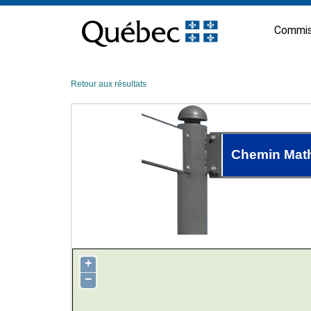
Passer
au
Commis
contenu
Retour aux résultats
Chemin Mat
+
−