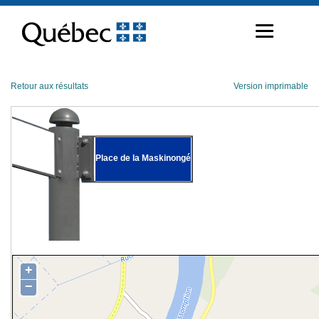
Passer
au
contenu
Retour aux résultats
Version imprimable
Place de la Maskinongé
+
−