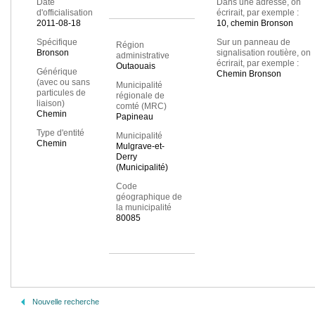
Date
Dans une adresse, on
d'officialisation
écrirait, par exemple :
2011-08-18
10, chemin Bronson
Spécifique
Sur un panneau de
Région
Bronson
signalisation routière, on
administrative
écrirait, par exemple :
Outaouais
Générique
Chemin Bronson
(avec ou sans
Municipalité
particules de
régionale de
liaison)
comté (MRC)
Chemin
Papineau
Type d'entité
Municipalité
Chemin
Mulgrave-et-
Derry
(Municipalité)
Code
géographique de
la municipalité
80085
Nouvelle recherche