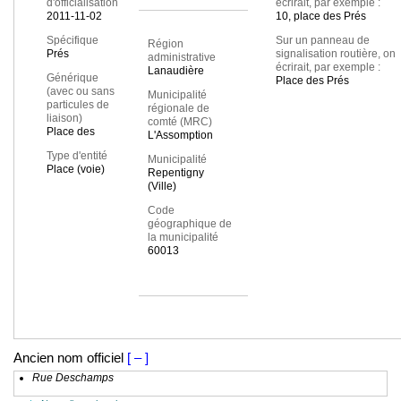
d'officialisation
écrirait, par exemple :
2011-11-02
10, place des Prés
Spécifique
Sur un panneau de
Région
Prés
signalisation routière, on
administrative
écrirait, par exemple :
Lanaudière
Générique
Place des Prés
(avec ou sans
Municipalité
particules de
régionale de
liaison)
comté (MRC)
Place des
L'Assomption
Type d'entité
Municipalité
Place (voie)
Repentigny
(Ville)
Code
géographique de
la municipalité
60013
Ancien nom officiel
[ – ]
Rue Deschamps