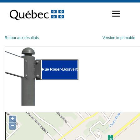
Passer
au
contenu
Retour aux résultats
Version imprimable
Rue Roger-Boisvert
+
−