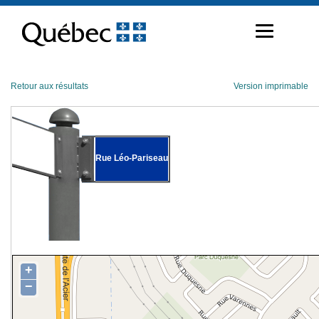
Passer
au
contenu
Retour aux résultats
Version imprimable
Rue Léo-Pariseau
+
−