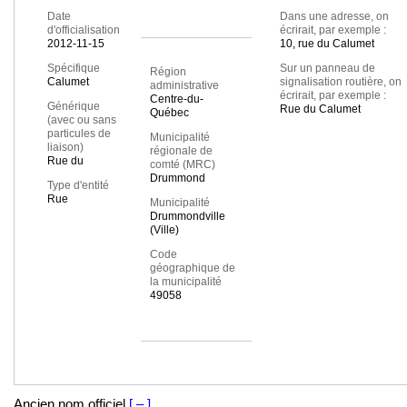
Date
Dans une adresse, on
d'officialisation
écrirait, par exemple :
2012-11-15
10, rue du Calumet
Spécifique
Sur un panneau de
Région
Calumet
signalisation routière, on
administrative
écrirait, par exemple :
Centre-du-
Générique
Rue du Calumet
Québec
(avec ou sans
particules de
Municipalité
liaison)
régionale de
Rue du
comté (MRC)
Drummond
Type d'entité
Rue
Municipalité
Drummondville
(Ville)
Code
géographique de
la municipalité
49058
Ancien nom officiel
[ – ]