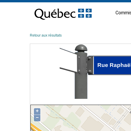
Passer
au
Commis
contenu
Retour aux résultats
Rue Raphaël
+
−