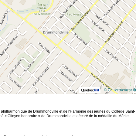
© Gouvernement d
re philharmonique de Drummondville et de l'Harmonie des jeunes du Collège Saint-
mé « Citoyen honoraire » de Drummondville et décoré de la médaille du Mérite