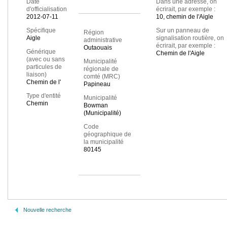
Date
Dans une adresse, on
d'officialisation
écrirait, par exemple :
2012-07-11
10, chemin de l'Aigle
Spécifique
Sur un panneau de
Région
Aigle
signalisation routière, on
administrative
écrirait, par exemple :
Outaouais
Générique
Chemin de l'Aigle
(avec ou sans
Municipalité
particules de
régionale de
liaison)
comté (MRC)
Chemin de l'
Papineau
Type d'entité
Municipalité
Chemin
Bowman
(Municipalité)
Code
géographique de
la municipalité
80145
Nouvelle recherche