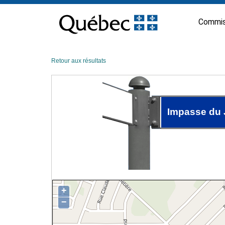
Passer
au
Commis
contenu
Retour aux résultats
Impasse du 
+
−