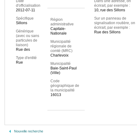
Date
Dans une adresse, on
d'officialisation
écrirait, par exemple :
2012-07-11
10, rue des Sillons
Spécifique
Sur un panneau de
Région
Sillons
signalisation routière, on
administrative
écrirait, par exemple :
Capitale-
Générique
Rue des Sillons
Nationale
(avec ou sans
particules de
Municipalité
liaison)
régionale de
Rue des
comté (MRC)
Charlevoix
Type d'entité
Rue
Municipalité
Baie-Saint-Paul
(Ville)
Code
géographique de
la municipalité
16013
Nouvelle recherche