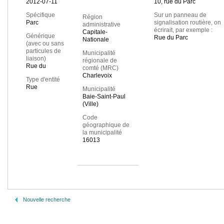
2012-07-11
10, rue du Parc
Spécifique
Sur un panneau de
Région
Parc
signalisation routière, on
administrative
écrirait, par exemple :
Capitale-
Générique
Rue du Parc
Nationale
(avec ou sans
particules de
Municipalité
liaison)
régionale de
Rue du
comté (MRC)
Charlevoix
Type d'entité
Rue
Municipalité
Baie-Saint-Paul
(Ville)
Code
géographique de
la municipalité
16013
Nouvelle recherche