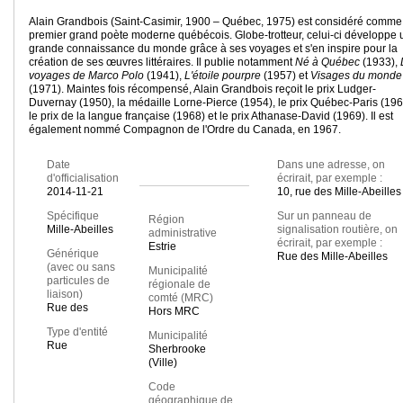
Alain Grandbois (Saint-Casimir, 1900 – Québec, 1975) est considéré comme
premier grand poète moderne québécois. Globe-trotteur, celui-ci développe
grande connaissance du monde grâce à ses voyages et s'en inspire pour la
création de ses œuvres littéraires. Il publie notamment
Né à Québec
(1933),
voyages de Marco Polo
(1941),
L'étoile pourpre
(1957) et
Visages du monde
(1971). Maintes fois récompensé, Alain Grandbois reçoit le prix Ludger-
Duvernay (1950), la médaille Lorne-Pierce (1954), le prix Québec-Paris (196
le prix de la langue française (1968) et le prix Athanase-David (1969). Il est
également nommé Compagnon de l'Ordre du Canada, en 1967.
Date
Dans une adresse, on
d'officialisation
écrirait, par exemple :
2014-11-21
10, rue des Mille-Abeilles
Spécifique
Sur un panneau de
Région
Mille-Abeilles
signalisation routière, on
administrative
écrirait, par exemple :
Estrie
Générique
Rue des Mille-Abeilles
(avec ou sans
Municipalité
particules de
régionale de
liaison)
comté (MRC)
Rue des
Hors MRC
Type d'entité
Municipalité
Rue
Sherbrooke
(Ville)
Code
géographique de