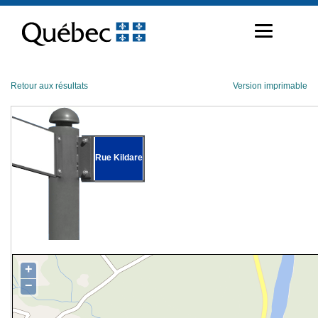
Passer
au
contenu
Retour aux résultats
Version imprimable
Rue Kildare
+
−