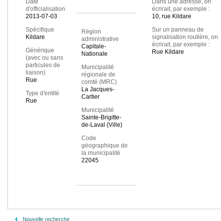
Date
Dans une adresse, on
d'officialisation
écrirait, par exemple :
2013-07-03
10, rue Kildare
Spécifique
Sur un panneau de
Région
Kildare
signalisation routière, on
administrative
écrirait, par exemple :
Capitale-
Générique
Rue Kildare
Nationale
(avec ou sans
particules de
Municipalité
liaison)
régionale de
Rue
comté (MRC)
La Jacques-
Type d'entité
Cartier
Rue
Municipalité
Sainte-Brigitte-
de-Laval (Ville)
Code
géographique de
la municipalité
22045
Nouvelle recherche