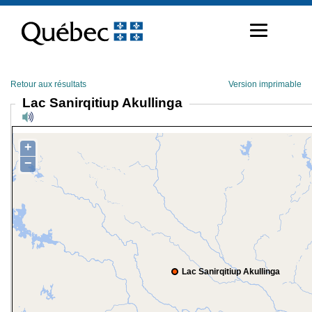
Passer
au
contenu
Retour aux résultats
Version imprimable
Lac Sanirqitiup Akullinga
+
−
Lac Sanirqitiup Akullinga