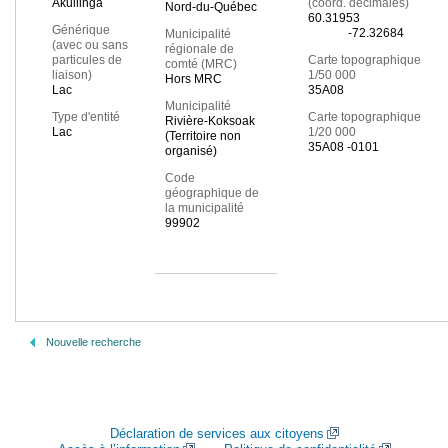
Akullinga
(coord. décimales)
Nord-du-Québec
60.31953
Générique
-72.32684
Municipalité
(avec ou sans
régionale de
particules de
Carte topographique
comté (MRC)
liaison)
1/50 000
Hors MRC
Lac
35A08
Municipalité
Type d'entité
Carte topographique
Rivière-Koksoak
Lac
1/20 000
(Territoire non
35A08 -0101
organisé)
Code
géographique de
la municipalité
99902
Nouvelle recherche
Déclaration de services aux citoyens