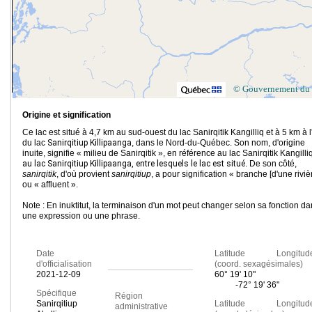
© Gouvernement du
Origine et signification
Ce lac est situé à 4,7 km au sud-ouest du lac Sanirqitik Kangilliq et à 5 km à l
du lac
Sanirqitiup Killipaanga
, dans le Nord-du-Québec. Son nom, d'origine
inuite, signifie « milieu de Sanirqitik », en référence au lac Sanirqitik Kangilli
au lac Sanirqitiup Killipaanga, entre lesquels le lac est situé
. De son côté,
sanirqitik
, d'où provient
sanirqitiup
, a pour signification « branche [d'une riviè
ou « affluent ».
Note : En inuktitut, la terminaison d'un mot peut changer selon sa fonction d
une expression ou une phrase.
Date
Latitude Longitud
d'officialisation
(coord. sexagésimales)
2021-12-09
60° 19' 10"
-72° 19' 36"
Spécifique
Région
Sanirqitiup
Latitude Longitud
administrative