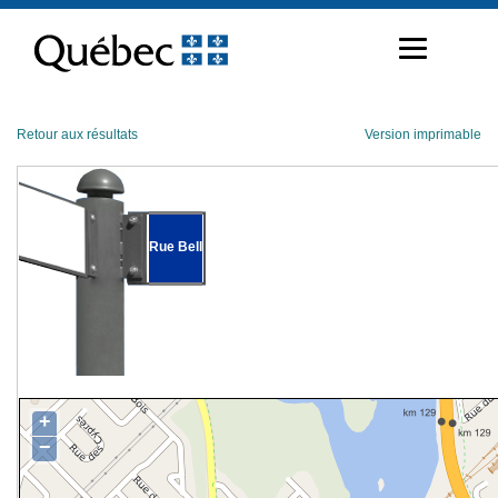
Passer
au
contenu
Retour aux résultats
Version imprimable
Rue Bell
+
−