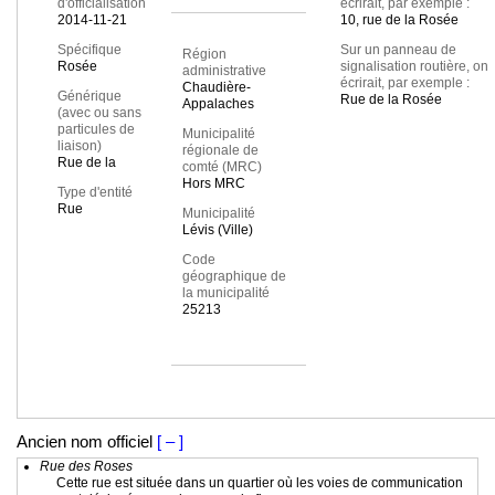
d'officialisation
écrirait, par exemple :
2014-11-21
10, rue de la Rosée
Spécifique
Sur un panneau de
Région
Rosée
signalisation routière, on
administrative
écrirait, par exemple :
Chaudière-
Générique
Rue de la Rosée
Appalaches
(avec ou sans
particules de
Municipalité
liaison)
régionale de
Rue de la
comté (MRC)
Hors MRC
Type d'entité
Rue
Municipalité
Lévis (Ville)
Code
géographique de
la municipalité
25213
Ancien nom officiel
[ – ]
Rue des Roses
Cette rue est située dans un quartier où les voies de communication