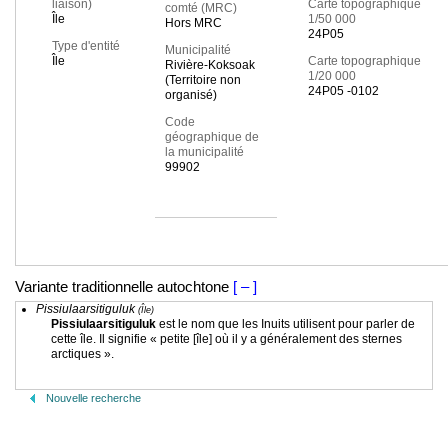
liaison)
Carte topographique
comté (MRC)
Île
1/50 000
Hors MRC
24P05
Type d'entité
Municipalité
Île
Carte topographique
Rivière-Koksoak
1/20 000
(Territoire non
24P05 -0102
organisé)
Code
géographique de
la municipalité
99902
Variante traditionnelle autochtone
[ – ]
Pissiulaarsitiguluk
(Île)
Pissiulaarsitiguluk
est le nom que les Inuits utilisent pour parler de
cette île. Il signifie « petite [île] où il y a généralement des sternes
arctiques ».
Nouvelle recherche