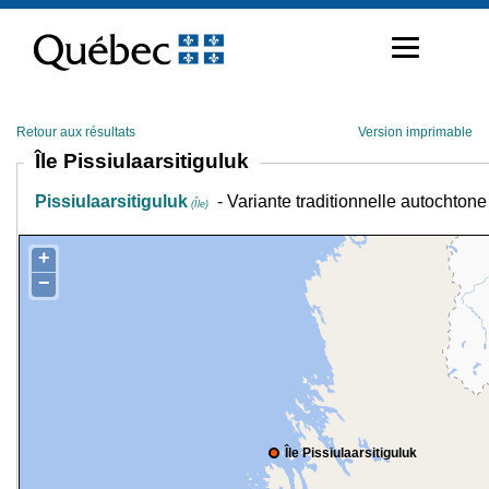
Passer
au
contenu
Retour aux résultats
Version imprimable
Île Pissiulaarsitiguluk
Pissiulaarsitiguluk
- Variante traditionnelle autochtone
(Île)
+
−
Île Pissiulaarsitiguluk