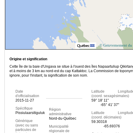
© Gouvernement du
Origine et signification
Cette île de la baie d'Ungava se situe à l'ouest des îles Napaartuliup Qikirtan
et à moins de 3 km au nord-est du cap Kattaktoc. La Commission de topony
ignore, pour l'instant, la signification de son nom.
Date
Latitude Longitud
d'officialisation
(coord. sexagésimales)
2015-11-27
59° 18' 11"
-65° 41' 37"
Spécifique
Région
Pissiulaarsitiguluk
Latitude Longitud
administrative
(coord. décimales)
Nord-du-Québec
Générique
59.30318
(avec ou sans
-65.69376
Municipalité
particules de
régionale de