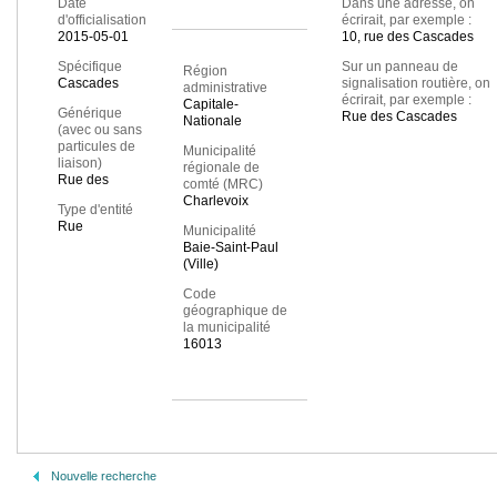
Date
Dans une adresse, on
d'officialisation
écrirait, par exemple :
2015-05-01
10, rue des Cascades
Spécifique
Sur un panneau de
Région
Cascades
signalisation routière, on
administrative
écrirait, par exemple :
Capitale-
Générique
Rue des Cascades
Nationale
(avec ou sans
particules de
Municipalité
liaison)
régionale de
Rue des
comté (MRC)
Charlevoix
Type d'entité
Rue
Municipalité
Baie-Saint-Paul
(Ville)
Code
géographique de
la municipalité
16013
Nouvelle recherche