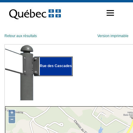
Passer
au
contenu
Retour aux résultats
Version imprimable
Rue des Cascades
+
−