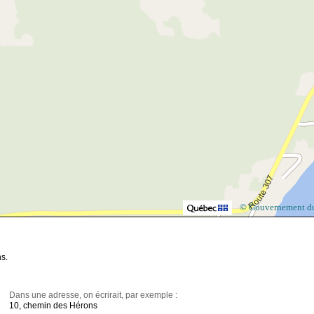
© Gouvernement d
s.
Dans une adresse, on écrirait, par exemple :
10, chemin des Hérons