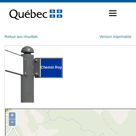
Passer
au
contenu
Retour aux résultats
Version imprimable
Chemin Roy
+
−