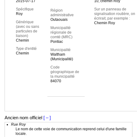
2015-07-17
10, chemin Roy
Spécifique
Sur un panneau de
Région
Roy
signalisation routière, on
administrative
écrirait, par exemple :
Outaouais
Générique
Chemin Roy
(avec ou sans
Municipalité
particules de
régionale de
liaison)
comté (MRC)
Chemin
Pontiac
Type d'entité
Municipalité
Chemin
Waltham
(Municipalité)
Code
géographique de
la municipalité
84070
Ancien nom officiel
[ – ]
Rue Roy
Le nom de cette voie de communication reprend celui d'une famille
locale.