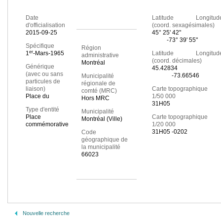
Date
Latitude Longitud
d'officialisation
(coord. sexagésimales)
2015-09-25
45° 25' 42"
-73° 39' 55"
Spécifique
Région
er
1
-Mars-1965
Latitude Longitud
administrative
(coord. décimales)
Montréal
Générique
45.42834
(avec ou sans
-73.66546
Municipalité
particules de
régionale de
liaison)
Carte topographique
comté (MRC)
Place du
1/50 000
Hors MRC
31H05
Type d'entité
Municipalité
Place
Carte topographique
Montréal (Ville)
commémorative
1/20 000
31H05 -0202
Code
géographique de
la municipalité
66023
Nouvelle recherche