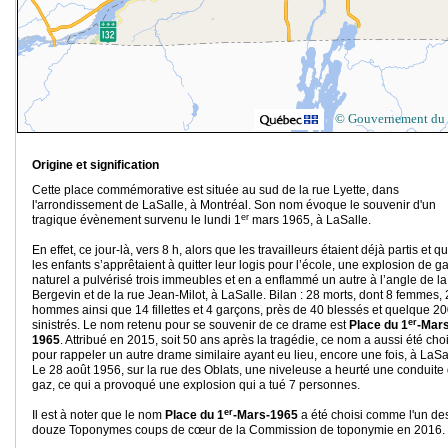
© Gouvernement du
Origine et signification
Cette place commémorative est située au sud de la rue Lyette, dans
l'arrondissement de LaSalle, à Montréal. Son nom évoque le souvenir d'un
er
tragique évènement survenu le lundi 1
mars 1965, à LaSalle.
En effet, ce jour-là, vers 8 h, alors que les travailleurs étaient déjà partis et q
les enfants s’apprêtaient à quitter leur logis pour l’école, une explosion de g
naturel a pulvérisé trois immeubles et en a enflammé un autre à l’angle de la
Bergevin et de la rue Jean-Milot, à LaSalle. Bilan : 28 morts, dont 8 femmes, 
hommes ainsi que 14 fillettes et 4 garçons, près de 40 blessés et quelque 2
er
sinistrés. Le nom retenu pour se souvenir de ce drame est
Place du 1
-Mars
1965
. Attribué en 2015, soit 50 ans après la tragédie, ce nom a aussi été choi
pour rappeler un autre drame similaire ayant eu lieu, encore une fois, à LaSa
Le 28 août 1956, sur la rue des Oblats, une niveleuse a heurté une conduite
gaz, ce qui a provoqué une explosion qui a tué 7 personnes.
er
Il est à noter que le nom
Place du 1
-Mars-1965
a été choisi comme l'un de
douze Toponymes coups de cœur de la Commission de toponymie en 2016.