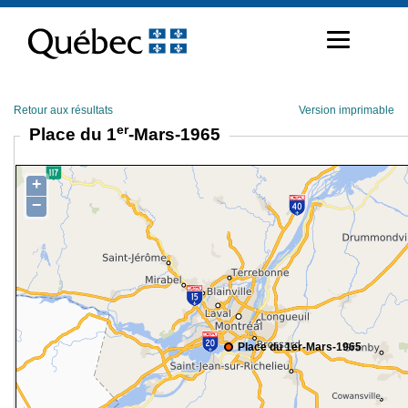
Passer
au
contenu
Retour aux résultats
Version imprimable
er
Place du 1
-Mars-1965
+
−
Place du 1er-Mars-1965