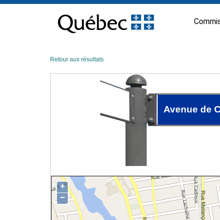
Passer
au
Commis
contenu
Retour aux résultats
Avenue de C
+
−