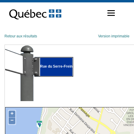
Passer
au
contenu
Retour aux résultats
Version imprimable
Rue du Serre-Frein
+
−