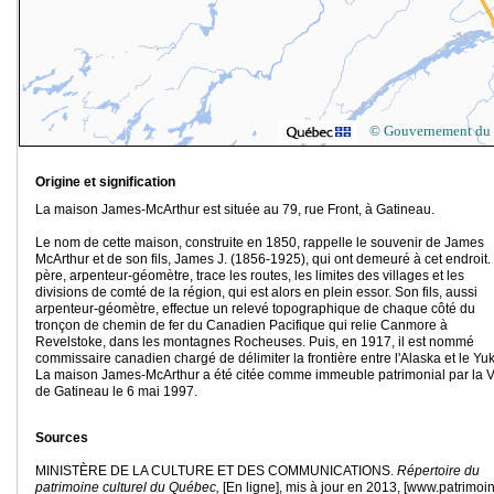
© Gouvernement du
Origine et signification
La maison James-McArthur est située au 79, rue Front, à Gatineau.
Le nom de cette maison, construite en 1850, rappelle le souvenir de James
McArthur et de son fils, James J. (1856-1925), qui ont demeuré à cet endroit.
père, arpenteur-géomètre, trace les routes, les limites des villages et les
divisions de comté de la région, qui est alors en plein essor. Son fils, aussi
arpenteur-géomètre, effectue un relevé topographique de chaque côté du
tronçon de chemin de fer du Canadien Pacifique qui relie Canmore à
Revelstoke, dans les montagnes Rocheuses. Puis, en 1917, il est nommé
commissaire canadien chargé de délimiter la frontière entre l'Alaska et le Yu
La maison James-McArthur a été citée comme immeuble patrimonial par la Vi
de Gatineau le 6 mai 1997.
Sources
MINISTÈRE DE LA CULTURE ET DES COMMUNICATIONS.
Répertoire du
patrimoine culturel du Québec,
[En ligne], mis à jour en 2013, [www.patrimoi