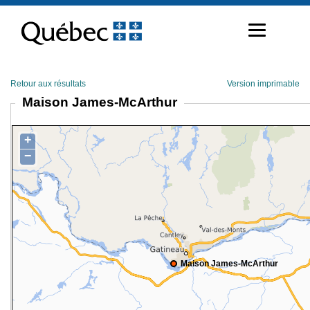
Passer
au
contenu
Retour aux résultats
Version imprimable
Maison James-McArthur
+
−
Maison James-McArthur