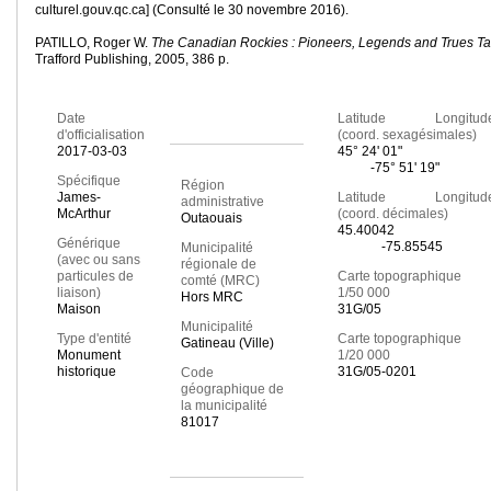
culturel.gouv.qc.ca] (Consulté le 30 novembre 2016).
PATILLO, Roger W.
The Canadian Rockies : Pioneers, Legends and Trues Ta
Trafford Publishing, 2005, 386 p.
Date
Latitude Longitud
d'officialisation
(coord. sexagésimales)
2017-03-03
45° 24' 01"
-75° 51' 19"
Spécifique
Région
James-
Latitude Longitud
administrative
McArthur
(coord. décimales)
Outaouais
45.40042
Générique
-75.85545
Municipalité
(avec ou sans
régionale de
particules de
Carte topographique
comté (MRC)
liaison)
1/50 000
Hors MRC
Maison
31G/05
Municipalité
Type d'entité
Carte topographique
Gatineau (Ville)
Monument
1/20 000
historique
31G/05-0201
Code
géographique de
la municipalité
81017