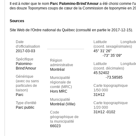
Il est à noter que le nom
Parc Palomino-Brind'Amour
a été choisi comme l'
des douze Toponymes coups de cœur de la Commission de toponymie en 2
Sources
Site Web de l'Ordre national du Québec (consulté en partie le 2017-12-15).
Date
Latitude Longitud
d'officialisation
(coord. sexagésimales)
2017-03-03
45° 31' 26"
-73° 35' 09"
Spécifique
Région
Palomino-
Latitude Longitud
administrative
Brind'Amour
(coord. décimales)
Montréal
45.52402
Générique
-73.58585
Municipalité
(avec ou sans
régionale de
particules de
Carte topographique
comté (MRC)
liaison)
1/50 000
Hors MRC
Parc
31H12
Municipalité
Type d'entité
Carte topographique
Montréal (Ville)
Parc public
1/20 000
31H12 -0102
Code
géographique de
la municipalité
66023