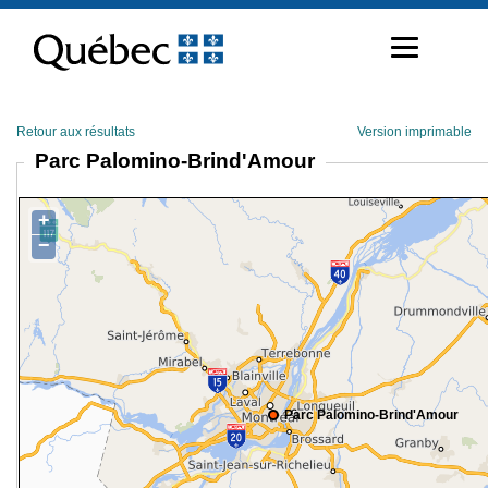
Passer
au
contenu
Retour aux résultats
Version imprimable
Parc Palomino-Brind'Amour
+
−
Parc Palomino-Brind'Amour