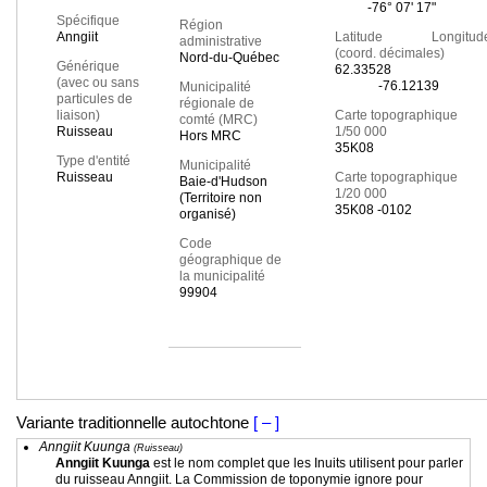
-76° 07' 17"
Spécifique
Région
Anngiit
Latitude Longitud
administrative
(coord. décimales)
Nord-du-Québec
Générique
62.33528
(avec ou sans
-76.12139
Municipalité
particules de
régionale de
liaison)
Carte topographique
comté (MRC)
Ruisseau
1/50 000
Hors MRC
35K08
Type d'entité
Municipalité
Ruisseau
Carte topographique
Baie-d'Hudson
1/20 000
(Territoire non
35K08 -0102
organisé)
Code
géographique de
la municipalité
99904
Variante traditionnelle autochtone
[ – ]
Anngiit Kuunga
(Ruisseau)
Anngiit Kuunga
est le nom complet que les Inuits utilisent pour parler
du ruisseau Anngiit. La Commission de toponymie ignore pour