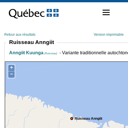
Passer
au
contenu
Retour aux résultats
Version imprimable
Ruisseau Anngiit
Anngiit Kuunga
- Variante traditionnelle autochto
(Ruisseau)
+
−
Ruisseau Anngiit