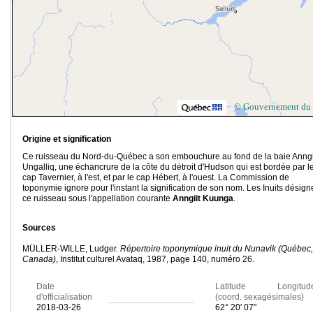
© Gouvernement du
Origine et signification
Ce ruisseau du Nord-du-Québec a son embouchure au fond de la baie Anngi
Ungalliq, une échancrure de la côte du détroit d'Hudson qui est bordée par l
cap Tavernier, à l'est, et par le cap Hébert, à l'ouest. La Commission de
toponymie ignore pour l'instant la signification de son nom. Les Inuits désign
ce ruisseau sous l'appellation courante
Anngiit Kuunga
.
Sources
MÜLLER-WILLE, Ludger.
Répertoire toponymique inuit du Nunavik (Québec,
Canada)
, Institut culturel Avataq, 1987, page 140, numéro 26.
Date
Latitude Longitud
d'officialisation
(coord. sexagésimales)
2018-03-26
62° 20' 07"