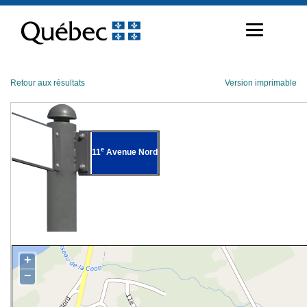
Passer
au
contenu
Retour aux résultats
Version imprimable
e
11
Avenue Nord
+
−