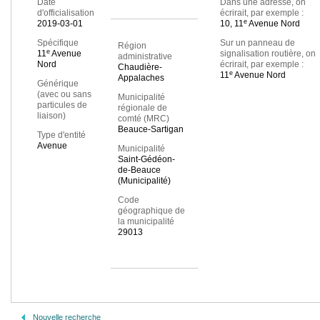
Date
Dans une adresse, on
d'officialisation
écrirait, par exemple :
e
2019-03-01
10, 11
Avenue Nord
Spécifique
Sur un panneau de
Région
e
11
Avenue
signalisation routière, on
administrative
Nord
écrirait, par exemple :
Chaudière-
e
11
Avenue Nord
Appalaches
Générique
(avec ou sans
Municipalité
particules de
régionale de
liaison)
comté (MRC)
Beauce-Sartigan
Type d'entité
Avenue
Municipalité
Saint-Gédéon-
de-Beauce
(Municipalité)
Code
géographique de
la municipalité
29013
Nouvelle recherche