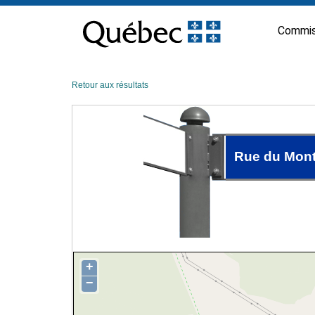
Passer
au
Commis
contenu
Retour aux résultats
Rue du Mont
+
−