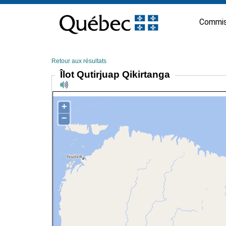
Passer
au
Commis
contenu
Retour aux résultats
Îlot Qutirjuap Qikirtanga
+
−