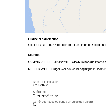
Origine et signification
Cet îlot du Nord-du-Québec baigne dans la baie Déception, pr
Sources
COMMISSION DE TOPONYMIE. TOPOS, la banque interne de
MÜLLER-WILLE, Ludger.
Répertoire toponymique inuit du 
Date d'officialisation
2018-08-30
Spécifique
Qutirjuap Qikirtanga
Générique (avec ou sans particules de liaison)
Îlot