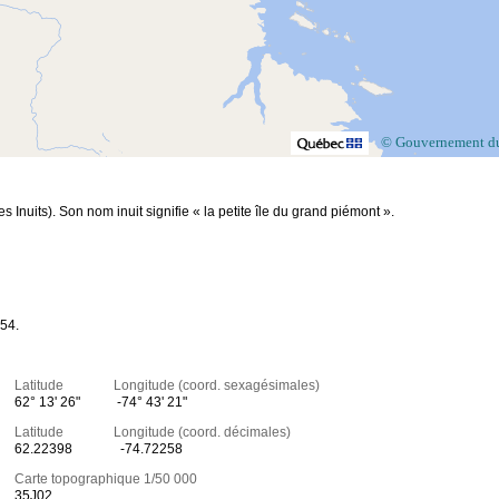
© Gouvernement d
s Inuits). Son nom inuit signifie « la petite île du grand piémont ».
 54.
Latitude Longitude (coord. sexagésimales)
62° 13' 26"
-74° 43' 21"
Latitude Longitude (coord. décimales)
62.22398
-74.72258
Carte topographique 1/50 000
35J02