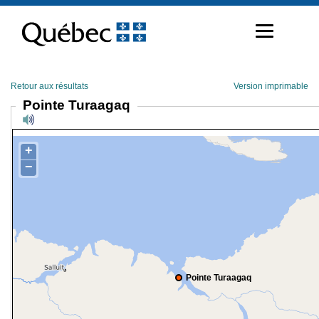
Passer
au
contenu
Retour aux résultats
Version imprimable
Pointe Turaagaq
+
−
Pointe Turaagaq