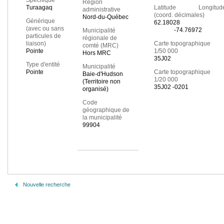
Spécifique
Région
Turaagaq
Latitude Longitud
administrative
(coord. décimales)
Nord-du-Québec
Générique
62.18028
(avec ou sans
-74.76972
Municipalité
particules de
régionale de
liaison)
Carte topographique
comté (MRC)
Pointe
1/50 000
Hors MRC
35J02
Type d'entité
Municipalité
Pointe
Carte topographique
Baie-d'Hudson
1/20 000
(Territoire non
35J02 -0201
organisé)
Code
géographique de
la municipalité
99904
Nouvelle recherche