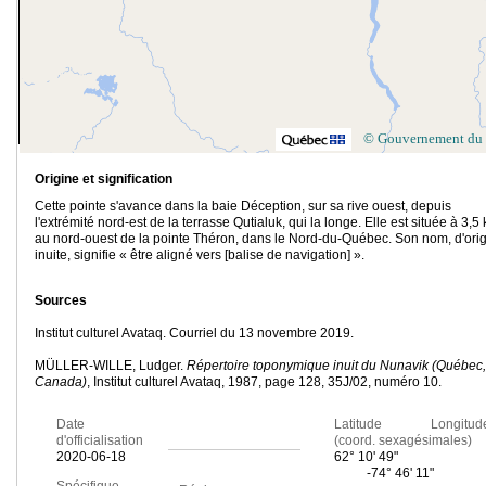
© Gouvernement du
Origine et signification
Cette pointe s'avance dans la baie Déception, sur sa rive ouest, depuis
l'extrémité nord-est de la terrasse Qutialuk, qui la longe. Elle est située à 3,5
au nord-ouest de la pointe Théron, dans le Nord-du-Québec. Son nom, d'ori
inuite, signifie « être aligné vers [balise de navigation] ».
Sources
Institut culturel Avataq. Courriel du 13 novembre 2019.
MÜLLER-WILLE, Ludger.
Répertoire toponymique inuit du Nunavik (Québec,
Canada)
, Institut culturel Avataq, 1987, page 128, 35J/02, numéro 10.
Date
Latitude Longitud
d'officialisation
(coord. sexagésimales)
2020-06-18
62° 10' 49"
-74° 46' 11"